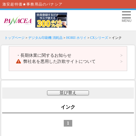
激安超特価★事務用品のパナシア
MENU
トップページ
>
デジタル印刷機 消耗品
>
HORII ホリイ
>
CXシリーズ
> インク
・
長期休業に関するお知らせ
弊社名を悪用した詐欺サイトについて
並び替え
インク
1