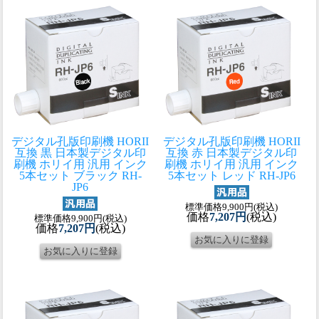
デジタル孔版印刷機 HORII
デジタル孔版印刷機 HORII
互換 黒 日本製
デジタル印
互換 赤 日本製
デジタル印
刷機 ホリイ用 汎用 インク
刷機 ホリイ用 汎用 インク
5本セット ブラック RH-
5本セット レッド RH-JP6
JP6
標準価格9,900円(税込)
価格
7,207円
(税込)
標準価格9,900円(税込)
価格
7,207円
(税込)