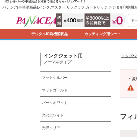
HG シルバーや事務用品を格安で揃えるなら
パナシア
へ！！
パナシア(事務消耗品),インク,マスター,リソグラフ,カートリッジ,デジタル印刷機
デジタル印刷機消耗品
カッティング用シート
インクジェット用
トップペ
ノーマルタイプ
マットシルバー
・
夏
マットゴールド
パールホワイト
フィ
光沢ホワイト
光沢クリア