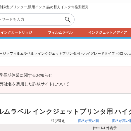
,輪転機,プリンター,汎用インク,詰め替えインク☆格安販売
インクカートリッジ
フィルムラベル
インクジェットメディア
ージ
フィルムラベル
インクジェットプリンタ用
ハイグレードタイプ
>
>
>
> HG シ
季長期休業に関するお知らせ
弊社名を悪用した詐欺サイトについて
ルムラベル インクジェットプリンタ用 ハイグ
並び替え
価格が安い順
価格が高い
1 件中 1-1 件表示