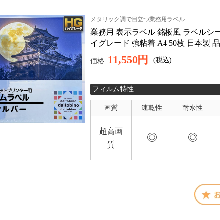
メタリック調で目立つ業務用ラベル
業務用 表示ラベル 銘板風 ラベルシー
イグレード 強粘着 A4 50枚 日本製 品
11,550円
(税込)
価格
フィルム特性
画質
速乾性
耐水性
超高画
◎
◎
質