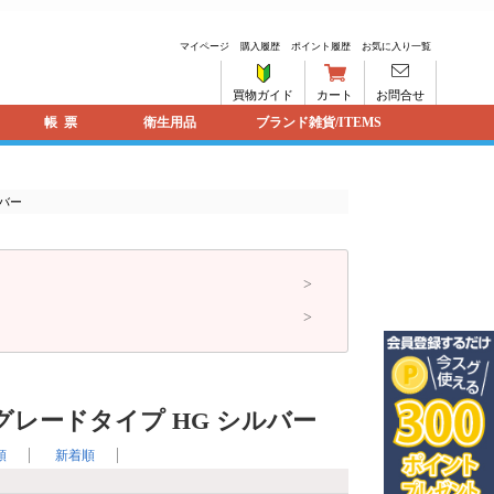
マイページ
購入履歴
ポイント履歴
お気に入り一覧
買物ガイド
カート
お問合せ
帳票
衛生用品
ブランド雑貨/ITEMS
ルバー
レードタイプ HG シルバー
順
新着順