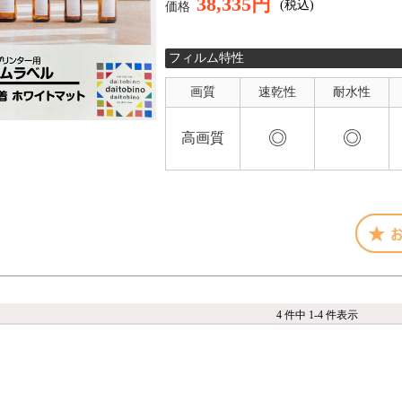
38,335円
(税込)
価格
フィルム特性
画質
速乾性
耐水性
◎
◎
高画質
4 件中 1-4 件表示