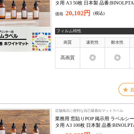
タ用 A3 50枚 日本製 品番:BINOL
20,102円
(税込)
価格
フィルム特性
画質
速乾性
耐水性
◎
◎
高画質
店舗掲示に便利な自己吸着白マットラベル
業務用 窓貼りPOP 掲示用 ラベルシー
タ用 A3 100枚 日本製 品番:BINOL