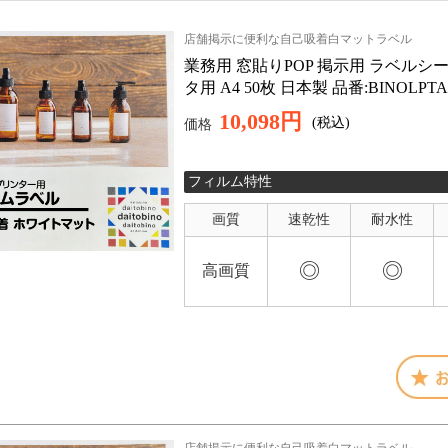
店舗掲示に便利な自己吸着白マットラベル
業務用 窓貼りPOP 掲示用 ラベルシー
タ用 A4 50枚 日本製 品番:BINOL
10,098円
(税込)
価格
フィルム特性
画質
速乾性
耐水性
◎
◎
高画質