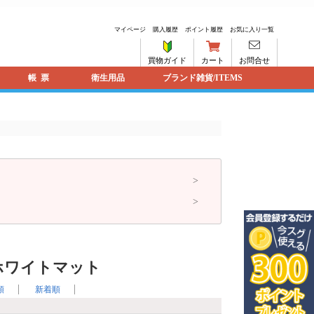
マイページ
購入履歴
ポイント履歴
お気に入り一覧
買物ガイド
カート
お問合せ
帳票
衛生用品
ブランド雑貨/ITEMS
ホワイトマット
順
新着順