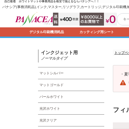
自己吸着 ホワイトマットや事務用品を格安で揃えるなら
パナシア
へ！！
パナシア(事務消耗品),インク,マスター,リソグラフ,カートリッジ,デジタル印刷機
デジタル印刷機消耗品
カッティング用シート
インクジェット用
トップペ
ノーマルタイプ
マットシルバー
・
夏
マットゴールド
パールホワイト
フィ
光沢ホワイト
光沢クリア