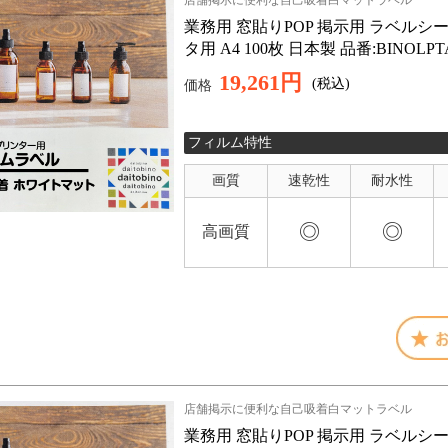
店舗掲示に便利な自己吸着白マットラベル
業務用 窓貼りPOP 掲示用 ラベルシー
タ用 A4 100枚 日本製 品番:BINOL
19,261円
(税込)
価格
フィルム特性
画質
速乾性
耐水性
◎
◎
高画質
店舗掲示に便利な自己吸着白マットラベル
業務用 窓貼りPOP 掲示用 ラベルシー