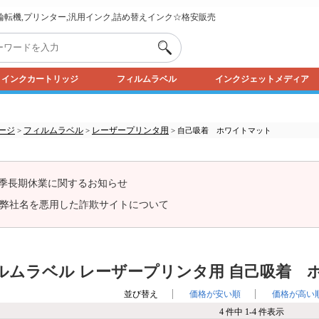
,輪転機,プリンター,汎用インク,詰め替えインク☆格安販売
インクカートリッジ
フィルムラベル
インクジェットメディア
ージ
フィルムラベル
レーザープリンタ用
>
>
> 自己吸着 ホワイトマット
季長期休業に関するお知らせ
弊社名を悪用した詐欺サイトについて
ルムラベル レーザープリンタ用 自己吸着 
並び替え
価格が安い順
価格が高い
4 件中 1-4 件表示