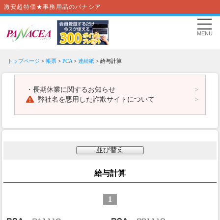
激安超特価★事務用品のパナシア
MENU
トップページ
>
帳票
>
PCA
>
連続紙
> 給与計算
・
長期休業に関するお知らせ
弊社名を悪用した詐欺サイトについて
並び替え
給与計算
1