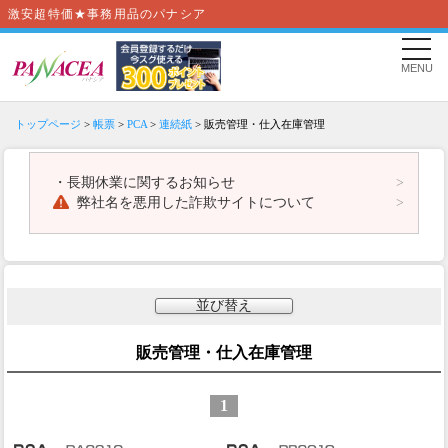
激安超特価★事務用品のパナシア
MENU
トップページ
>
帳票
>
PCA
>
連続紙
> 販売管理・仕入在庫管理
・
長期休業に関するお知らせ
弊社名を悪用した詐欺サイトについて
並び替え
販売管理・仕入在庫管理
1