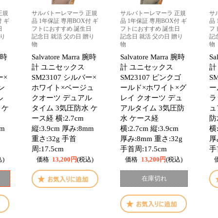
正規
サルバトーレマーラ 正規
サルバトーレマーラ 正規
サ
付 ギ
品 1年保証 専用BOX付 ギ
品 1年保証 専用BOX付 ギ
品
日
フトにおすすめ 誕生日
フトにおすすめ 誕生日
フ
贈り
記念日 就活 父の日 贈り
記念日 就活 父の日 贈り
記
物
物
物
 腕時
Salvatore Marra 腕時
Salvatore Marra 腕時
Sa
計 ユニセックス
計 ユニセックス
計
ー×
SM23107 シルバー×
SM23107 ピンクゴ
S
ン
ホワイト×ベージュ
ールド×ホワイト×グ
ー
ル
クオーツ デュアル
レイ クオーツ デュ
ラ
 ケ
タイム 3気圧防水 ケ
アルタイム 3気圧防
ュ
ース経 横:2.7cm
水 ケース経
防
mm
縦:3.9cm 厚み:8mm
横:2.7cm 縦:3.9cm
横:
重さ:32g 手首
厚み:8mm 重さ:32g
厚
周:17.5cm
手首周:17.5cm
手
込)
価格
13,200円
(税込)
価格
13,200円
(税込)
在庫切れ