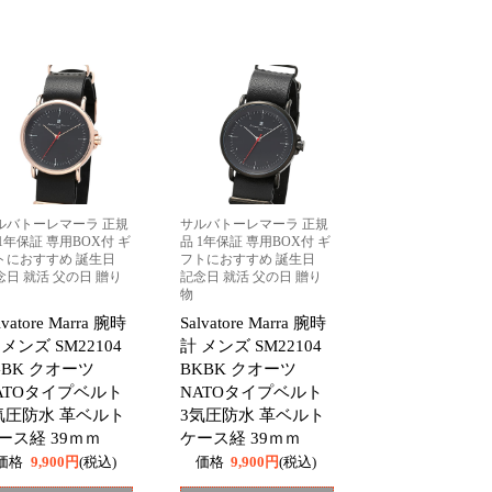
ルバトーレマーラ 正規
サルバトーレマーラ 正規
 1年保証 専用BOX付 ギ
品 1年保証 専用BOX付 ギ
トにおすすめ 誕生日
フトにおすすめ 誕生日
念日 就活 父の日 贈り
記念日 就活 父の日 贈り
物
lvatore Marra 腕時
Salvatore Marra 腕時
 メンズ SM22104
計 メンズ SM22104
GBK クオーツ
BKBK クオーツ
ATOタイプベルト
NATOタイプベルト
気圧防水 革ベルト
3気圧防水 革ベルト
ース経 39ｍｍ
ケース経 39ｍｍ
価格
9,900円
(税込)
価格
9,900円
(税込)