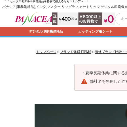
ユニセックスモデルや事務用品を格安で揃えるなら
パナシア
へ！！
パナシア(事務消耗品),インク,マスター,リソグラフ,カートリッジ,デジタル印刷機
デジタル印刷機消耗品
カッティング用シート
トップページ
ブランド雑貨 ITEMS
海外ブランド時計・
>
>
・
夏季長期休業に関する
弊社名を悪用した詐