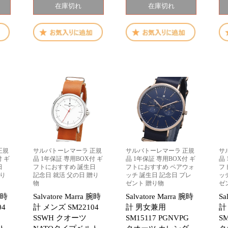
在庫切れ
在庫切れ
正規
サルバトーレマーラ 正規
サルバトーレマーラ 正規
サ
付 ギ
品 1年保証 専用BOX付 ギ
品 1年保証 専用BOX付 ギ
品
日
フトにおすすめ 誕生日
フトにおすすめ ペアウォ
フ
贈り
記念日 就活 父の日 贈り
ッチ 誕生日 記念日 プレ
ッ
物
ゼント 贈り物
ゼ
 腕時
Salvatore Marra 腕時
Salvatore Marra 腕時
Sa
04
計 メンズ SM22104
計 男女兼用
計
SSWH クオーツ
SM15117 PGNVPG
S