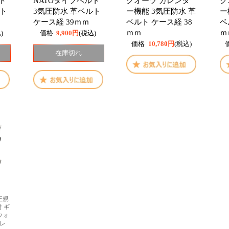
ト
NATOタイプベルト
クオーツ カレンダ
ク
ルト
3気圧防水 革ベルト
ー機能 3気圧防水 革
ー
ケース経 39ｍｍ
ベルト ケース経 38
ベ
ｍｍ
ｍ
)
価格
9,900円
(税込)
価格
10,780円
(税込)
在庫切れ
正規
付 ギ
ウォ
プレ