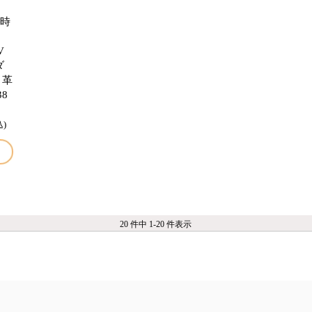
 腕時
V
ダ
 革
8
込)
20 件中 1-20 件表示