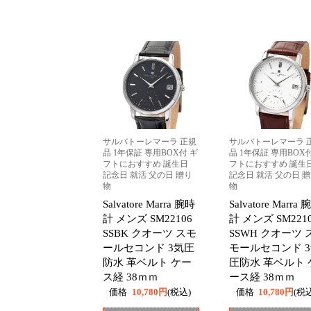
サルバトーレマーラ 正規
サルバトーレマーラ 
品 1年保証 専用BOX付 ギ
品 1年保証 専用BOX
フトにおすすめ 誕生日
フトにおすすめ 誕生
記念日 就活 父の日 贈り
記念日 就活 父の日 
物
物
Salvatore Marra 腕時
Salvatore Marra
計 メンズ SM22106
計 メンズ SM221
SSBK クオーツ スモ
SSWH クオーツ 
ールセコンド 3気圧
モールセコンド 
防水 革ベルト ケー
圧防水 革ベルト 
ス経 38ｍｍ
ース経 38ｍｍ
価格
10,780円
(税込)
価格
10,780円
(税