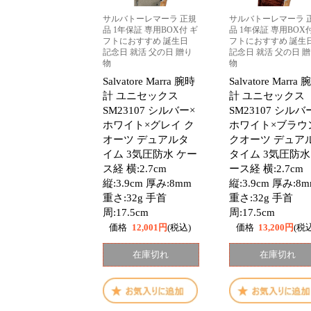
サルバトーレマーラ 正規
サルバトーレマーラ 
品 1年保証 専用BOX付 ギ
品 1年保証 専用BOX
フトにおすすめ 誕生日
フトにおすすめ 誕生
記念日 就活 父の日 贈り
記念日 就活 父の日 
物
物
Salvatore Marra 腕時
Salvatore Marra
計 ユニセックス
計 ユニセックス
SM23107 シルバー×
SM23107 シルバ
ホワイト×グレイ ク
ホワイト×ブラウ
オーツ デュアルタ
クオーツ デュア
イム 3気圧防水 ケー
タイム 3気圧防水
ス経 横:2.7cm
ース経 横:2.7cm
縦:3.9cm 厚み:8mm
縦:3.9cm 厚み:8
重さ:32g 手首
重さ:32g 手首
周:17.5cm
周:17.5cm
価格
12,001円
(税込)
価格
13,200円
(税
在庫切れ
在庫切れ