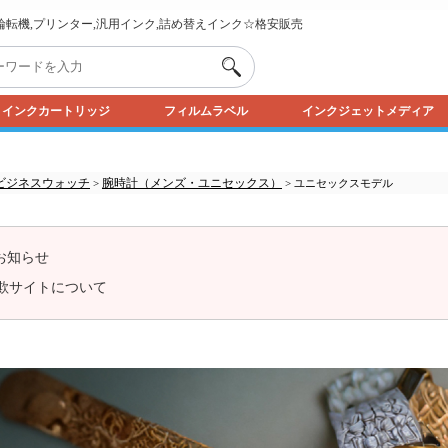
,輪転機,プリンター,汎用インク,詰め替えインク☆格安販売
インクカートリッジ
フィルムラベル
インクジェットメディア
ビジネスウォッチ
腕時計（メンズ・ユニセックス）
>
> ユニセックスモデル
お知らせ
欺サイトについて