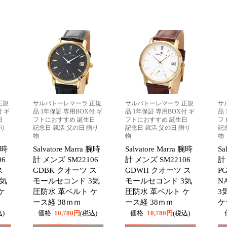
正規
サルバトーレマーラ 正規
サルバトーレマーラ 正規
サ
付 ギ
品 1年保証 専用BOX付 ギ
品 1年保証 専用BOX付 ギ
品
日
フトにおすすめ 誕生日
フトにおすすめ 誕生日
フ
贈り
記念日 就活 父の日 贈り
記念日 就活 父の日 贈り
記
物
物
物
 腕時
Salvatore Marra 腕時
Salvatore Marra 腕時
Sa
06
計 メンズ SM22106
計 メンズ SM22106
計
ス
GDBK クオーツ ス
GDWH クオーツ ス
P
3気
モールセコンド 3気
モールセコンド 3気
N
ケ
圧防水 革ベルト ケ
圧防水 革ベルト ケ
3
ース経 38ｍｍ
ース経 38ｍｍ
ケ
込)
価格
10,780円
(税込)
価格
10,780円
(税込)