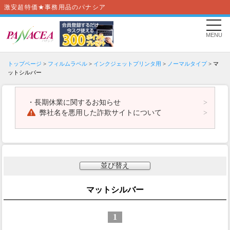
激安超特価★事務用品のパナシア
MENU
トップページ
>
フィルムラベル
>
インクジェットプリンタ用
>
ノーマルタイプ
> マ
ットシルバー
・
長期休業に関するお知らせ
弊社名を悪用した詐欺サイトについて
並び替え
マットシルバー
1