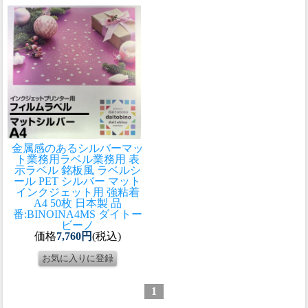
金属感のあるシルバーマッ
ト業務用ラベル
業務用 表
示ラベル 銘板風 ラベルシ
ール PET シルバー マット
インクジェット用 強粘着
A4 50枚 日本製 品
番:BINOINA4MS ダイトー
ビーノ
価格
7,760円
(税込)
1