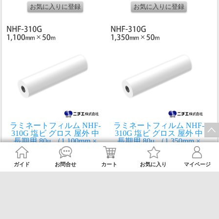
ラミネートフィルム NHF-
ラミネートフィルム NHF-
310G 塩ビ グロス 屋外 中
310G 塩ビ グロス 屋外 中
長期用 80μ （1,100mm ×
長期用 80μ （1,350mm ×
50m） ニチエ NITIE
50m） ニチエ NITIE
標準価格34,100円(税込)
標準価格39,600円(税込)
価格
25,800円
(税込)
価格
28,800円
(税込)
ガイド
お問合せ
カート
お気に入り
マイページ