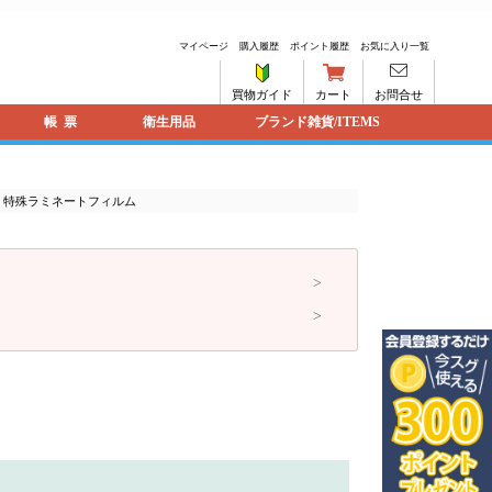
マイページ
購入履歴
ポイント履歴
お気に入り一覧
買物ガイド
カート
お問合せ
帳票
衛生用品
ブランド雑貨/ITEMS
> 特殊ラミネートフィルム