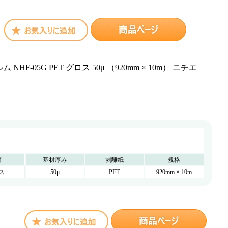
-05G PET グロス 50μ （920mm × 10m） ニチエ
面
基材厚み
剥離紙
規格
ス
50μ
PET
920mm × 10m