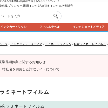
フィルムや事務用品を格安で揃えるなら
パナシア
へ！！
,輪転機,プリンター,汎用インク,詰め替えインク☆格安販売
インクカートリッジ
フィルムラベル
インクジェットメディア
ページ
インクジェットメディア
ラミネートフィルム
特殊ラミネートフィルム
>
>
>
夏季長期休業に関するお知らせ
弊社名を悪用した詐欺サイトについて
ラミネートフィルム