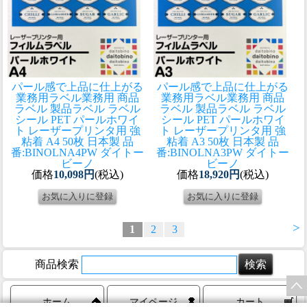
パール感で上品に仕上がる
パール感で上品に仕上がる
業務用ラベル
業務用 商品
業務用ラベル
業務用 商品
ラベル 製品ラベル ラベル
ラベル 製品ラベル ラベル
シール PET パールホワイ
シール PET パールホワイ
ト レーザープリンタ用 強
ト レーザープリンタ用 強
粘着 A4 50枚 日本製 品
粘着 A3 50枚 日本製 品
番:BINOLNA4PW ダイトー
番:BINOLNA3PW ダイトー
ビーノ
ビーノ
価格
10,098円
(税込)
価格
18,920円
(税込)
>
1
2
3
商品検索
ホーム
マイページ
カート