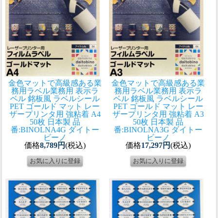
金色マットで高級感ある業
金色マットで高級感ある業
務用ラベル
業務用 表示ラ
務用ラベル
業務用 表示ラ
ベル 銘板風 ラベルシール
ベル 銘板風 ラベルシール
PET ゴールド マット レー
PET ゴールド マット レー
ザープリンタ用 強粘着 A4
ザープリンタ用 強粘着 A3
50枚 日本製 品
50枚 日本製 品
番:BINOLNA4G ダイトー
番:BINOLNA3G ダイトー
ビーノ
ビーノ
価格
8,789円
(税込)
価格
17,297円
(税込)