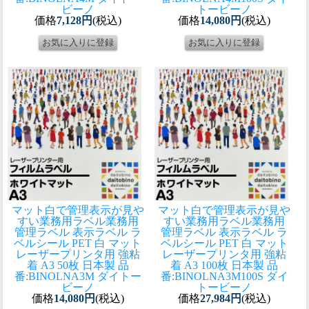
ビーノ
トービーノ
価格
7,128円
(税込)
価格
14,080円
(税込)
マット白で管理表示が見や
マット白で管理表示が見や
すい業務用ラベル
業務用
すい業務用ラベル
業務用
管理ラベル 表示ラベル ラ
管理ラベル 表示ラベル ラ
ベルシール PET 白 マット
ベルシール PET 白 マット
レーザープリンタ用 強粘
レーザープリンタ用 強粘
着 A3 50枚 日本製 品
着 A3 100枚 日本製 品
番:BINOLNA3M ダイトー
番:BINOLNA3M100S ダイ
ビーノ
トービーノ
価格
14,080円
(税込)
価格
27,984円
(税込)