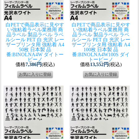
白PETで商品表示に見やす
白PETで商品表示に見やす
い強粘着ラベル
業務用 商
い強粘着ラベル
業務用 商
品ラベル 製品ラベル ラベ
品ラベル 製品ラベル ラベ
ルシール PET 白 光沢 レー
ルシール PET 白 光沢 レー
ザープリンタ用 強粘着 A4
ザープリンタ用 強粘着 A4
50枚 日本製 品
100枚 日本製 品
番:BINOLNA4W ダイトー
番:BINOLNA4W100S ダイ
ビーノ
トービーノ
価格
7,386円
(税込)
価格
13,552円
(税込)