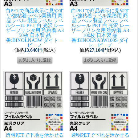
白PETで商品表示に見やす
白PETで商品表示に見やす
い強粘着ラベル
業務用 商
い強粘着ラベル
業務用 商
品ラベル 製品ラベル ラベ
品ラベル 製品ラベル ラベ
ルシール PET 白 光沢 レー
ルシール PET 白 光沢 レー
ザープリンタ用 強粘着 A3
ザープリンタ用 強粘着 A3
50枚 日本製 品
100枚 日本製 品
番:BINOLNA3W ダイトー
番:BINOLNA3W100S ダイ
ビーノ
トービーノ
価格
13,640円
(税込)
価格
27,104円
(税込)
透明PETで下地を活かせる
透明PETで下地を活かせる