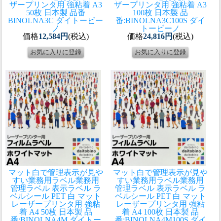
ザープリンタ用 強粘着 A3
ザープリンタ用 強粘着 A3
50枚 日本製 品番
100枚 日本製 品
BINOLNA3C ダイトービー
番:BINOLNA3C100S ダイ
ノ
トービーノ
価格
12,584円
(税込)
価格
24,816円
(税込)
マット白で管理表示が見や
マット白で管理表示が見や
すい業務用ラベル
業務用
すい業務用ラベル
業務用
管理ラベル 表示ラベル ラ
管理ラベル 表示ラベル ラ
ベルシール PET 白 マット
ベルシール PET 白 マット
レーザープリンタ用 強粘
レーザープリンタ用 強粘
着 A4 50枚 日本製 品
着 A4 100枚 日本製 品
番:BINOLNA4M ダイトー
番:BINOLNA4M100S ダイ