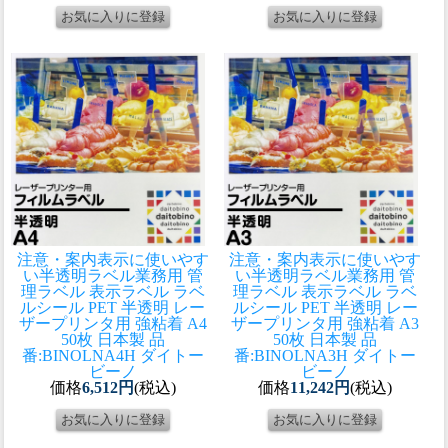
注意・案内表示に使いやす
注意・案内表示に使いやす
い半透明ラベル
業務用 管
い半透明ラベル
業務用 管
理ラベル 表示ラベル ラベ
理ラベル 表示ラベル ラベ
ルシール PET 半透明 レー
ルシール PET 半透明 レー
ザープリンタ用 強粘着 A4
ザープリンタ用 強粘着 A3
50枚 日本製 品
50枚 日本製 品
番:BINOLNA4H ダイトー
番:BINOLNA3H ダイトー
ビーノ
ビーノ
価格
6,512円
(税込)
価格
11,242円
(税込)