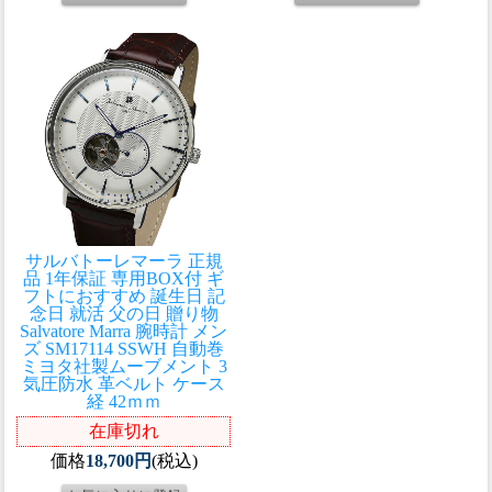
サルバトーレマーラ 正規
品 1年保証 専用BOX付 ギ
フトにおすすめ 誕生日 記
念日 就活 父の日 贈り物
Salvatore Marra 腕時計 メン
ズ SM17114 SSWH 自動巻
ミヨタ社製ムーブメント 3
気圧防水 革ベルト ケース
経 42ｍｍ
在庫切れ
価格
18,700円
(税込)