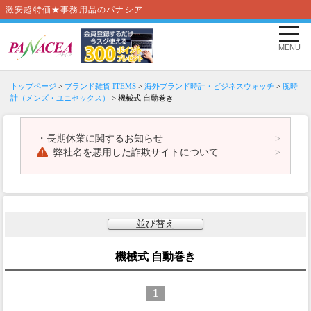
激安超特価★事務用品のパナシア
MENU
トップページ
>
ブランド雑貨 ITEMS
>
海外ブランド時計・ビジネスウォッチ
>
腕時
計（メンズ・ユニセックス）
> 機械式 自動巻き
・
長期休業に関するお知らせ
弊社名を悪用した詐欺サイトについて
並び替え
機械式 自動巻き
1