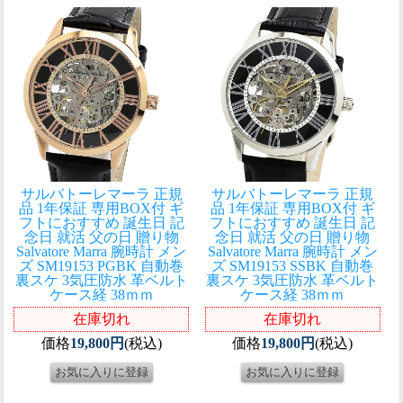
サルバトーレマーラ 正規
サルバトーレマーラ 正規
品 1年保証 専用BOX付 ギ
品 1年保証 専用BOX付 ギ
フトにおすすめ 誕生日 記
フトにおすすめ 誕生日 記
念日 就活 父の日 贈り物
念日 就活 父の日 贈り物
Salvatore Marra 腕時計 メン
Salvatore Marra 腕時計 メン
ズ SM19153 PGBK 自動巻
ズ SM19153 SSBK 自動巻
裏スケ 3気圧防水 革ベルト
裏スケ 3気圧防水 革ベルト
ケース経 38ｍｍ
ケース経 38ｍｍ
在庫切れ
在庫切れ
価格
19,800円
(税込)
価格
19,800円
(税込)