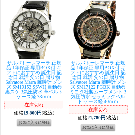
サルバトーレマーラ 正規
サルバトーレマーラ 正規
品 1年保証 専用BOX付 ギ
品 1年保証 専用BOX付 ギ
フトにおすすめ 誕生日 記
フトにおすすめ 誕生日 記
念日 就活 父の日 贈り物
念日 就活 父の日 贈り物
Salvatore Marra 腕時計 メン
Salvatore Marra 腕時計 メン
ズ SM19153 SSWH 自動巻
ズ SM17122 PGBK 自動巻
裏スケ 3気圧防水 革ベルト
ミヨタ社製ムーブメント 3
ケース経 38ｍｍ
気圧防水 セラミックベル
ト ケース経 40ｍｍ
在庫切れ
在庫切れ
価格
19,800円
(税込)
価格
21,780円
(税込)