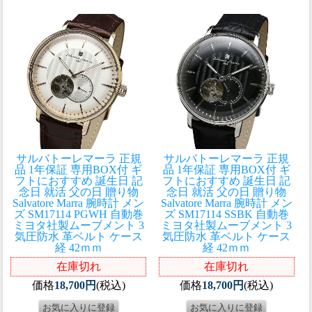
サルバトーレマーラ 正規
サルバトーレマーラ 正規
品 1年保証 専用BOX付 ギ
品 1年保証 専用BOX付 ギ
フトにおすすめ 誕生日 記
フトにおすすめ 誕生日 記
念日 就活 父の日 贈り物
念日 就活 父の日 贈り物
Salvatore Marra 腕時計 メン
Salvatore Marra 腕時計 メン
ズ SM17114 PGWH 自動巻
ズ SM17114 SSBK 自動巻
ミヨタ社製ムーブメント 3
ミヨタ社製ムーブメント 3
気圧防水 革ベルト ケース
気圧防水 革ベルト ケース
経 42ｍｍ
経 42ｍｍ
在庫切れ
在庫切れ
価格
18,700円
(税込)
価格
18,700円
(税込)