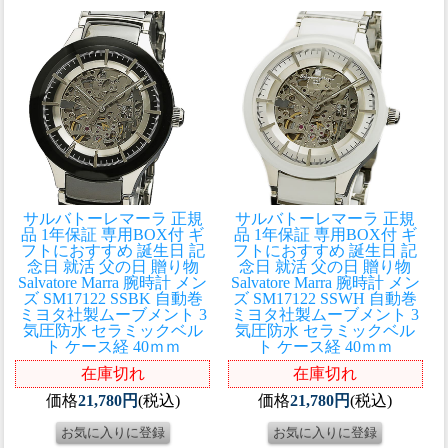
サルバトーレマーラ 正規
サルバトーレマーラ 正規
品 1年保証 専用BOX付 ギ
品 1年保証 専用BOX付 ギ
フトにおすすめ 誕生日 記
フトにおすすめ 誕生日 記
念日 就活 父の日 贈り物
念日 就活 父の日 贈り物
Salvatore Marra 腕時計 メン
Salvatore Marra 腕時計 メン
ズ SM17122 SSBK 自動巻
ズ SM17122 SSWH 自動巻
ミヨタ社製ムーブメント 3
ミヨタ社製ムーブメント 3
気圧防水 セラミックベル
気圧防水 セラミックベル
ト ケース経 40ｍｍ
ト ケース経 40ｍｍ
在庫切れ
在庫切れ
価格
21,780円
(税込)
価格
21,780円
(税込)