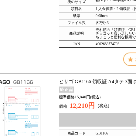
幅(W)210mm×高さ(H)99
後のサイズ
項目名
1.入金伝票・2.領収証（
紙厚
0.08mm
ファイル穴
各2穴×3
売れ筋の「領収証」GB1
商品説明
チョコッと買い足したい
ちょこっと便利な帳票で
JAN
4902668574793
ヒサゴ GB1166 領収証 A4タテ 3面 (
標準価格15,840円(税込)
12,210円
(税込)
価格
商品コード
GB1166