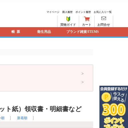
マイページ
購入履歴
ポイント履歴
お気に入り一覧
買物ガイド
カート
お問合せ
帳票
衛生用品
ブランド雑貨/ITEMS
（カット紙）領収書・明細書など
い順
新着順