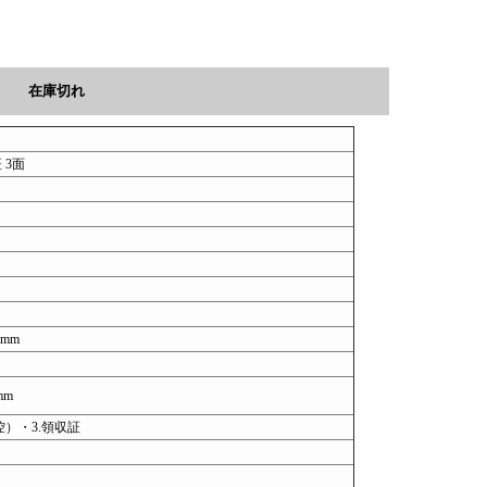
在庫切れ
 3面
7mm
mm
控）・3.領収証