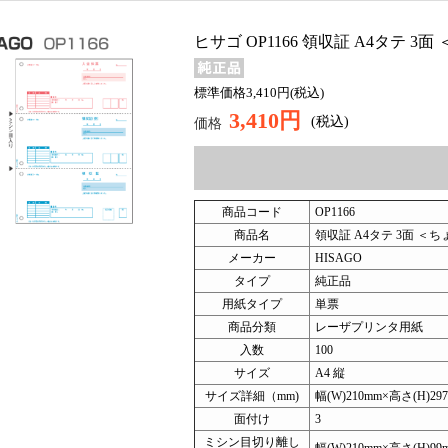
ヒサゴ OP1166 領収証 A4タテ 3面
標準価格3,410円(税込)
3,410円
(税込)
価格
商品コード
OP1166
商品名
領収証 A4タテ 3面 ＜
メーカー
HISAGO
タイプ
純正品
用紙タイプ
単票
商品分類
レーザプリンタ用紙
入数
100
サイズ
A4 縦
サイズ詳細（mm)
幅(W)210mm×高さ(H)29
面付け
3
ミシン目切り離し