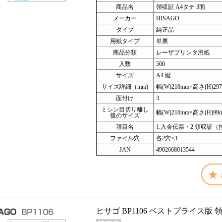
商品名
領収証 A4タテ 3面
メーカー
HISAGO
タイプ
純正品
用紙タイプ
単票
商品分類
レーザプリンタ用紙
入数
500
サイズ
A4 縦
サイズ詳細（mm)
幅(W)210mm×高さ(H)29
面付け
3
ミシン目切り離し
幅(W)210mm×高さ(H)99
後のサイズ
項目名
1.入金伝票・2.領収証（
ファイル穴
各2穴×3
JAN
4902668013544
ヒサゴ BP1106 ベストプライス版 領収