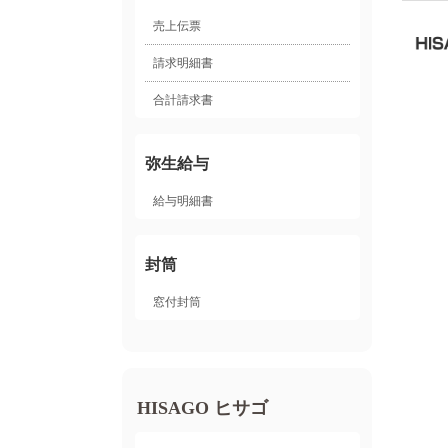
売上伝票
請求明細書
合計請求書
弥生給与
給与明細書
封筒
窓付封筒
HISAGO ヒサゴ