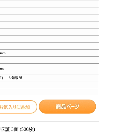
7mm
mm
控）・3.領収証
証 3面 (500枚)