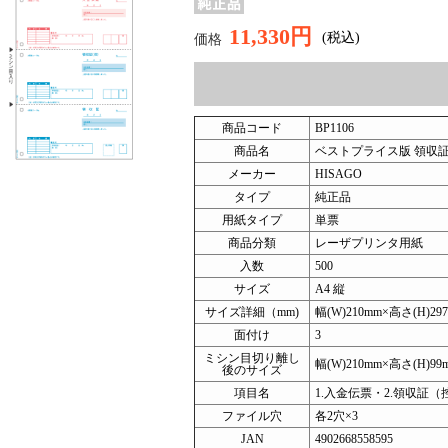
11,330円
(税込)
価格
商品コード
BP1106
商品名
ベストプライス版 領収証
メーカー
HISAGO
タイプ
純正品
用紙タイプ
単票
商品分類
レーザプリンタ用紙
入数
500
サイズ
A4 縦
サイズ詳細（mm)
幅(W)210mm×高さ(H)29
面付け
3
ミシン目切り離し
幅(W)210mm×高さ(H)99
後のサイズ
項目名
1.入金伝票・2.領収証（
ファイル穴
各2穴×3
JAN
4902668558595