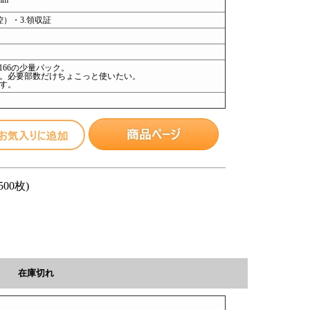
mm
控）・3.領収証
166の少量パック。
。必要部数だけちょこっと使いたい。
す。
500枚)
在庫切れ