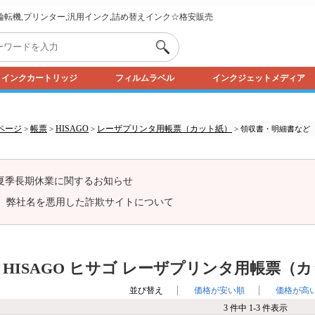
,輪転機,プリンター,汎用インク,詰め替えインク☆格安販売
インクカートリッジ
フィルムラベル
インクジェットメディア
ページ
帳票
HISAGO
レーザプリンタ用帳票（カット紙）
>
>
>
> 領収書・明細書など
夏季長期休業に関するお知らせ
弊社名を悪用した詐欺サイトについて
 HISAGO ヒサゴ レーザプリンタ用帳票
並び替え
価格が安い順
価格が高
3 件中 1-3 件表示