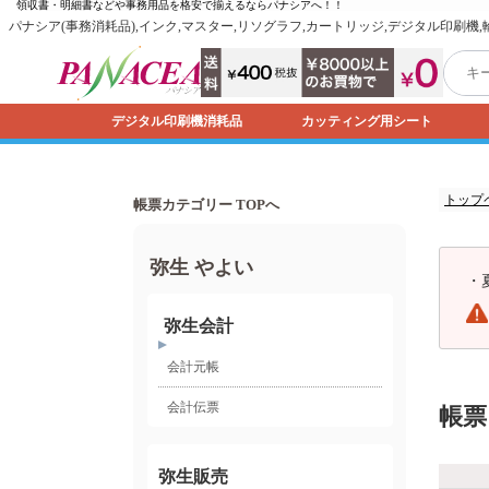
領収書・明細書などや事務用品を格安で揃えるなら
パナシア
へ！！
パナシア(事務消耗品),インク,マスター,リソグラフ,カートリッジ,デジタル印刷機
デジタル印刷機消耗品
カッティング用シート
トップ
帳票カテゴリー TOPへ
弥生 やよい
・
弥生会計
会計元帳
会計伝票
帳票
弥生販売