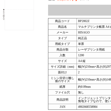
商品コード
BP2002Z
商品名
マルチプリンタ帳票 A4 
メーカー
HISAGO
タイプ
純正品
用紙タイプ
単票
商品分類
レーザプリンタ用紙
入数
1200
サイズ
A4 縦
サイズ詳細（mm)
幅(W)210mm×高さ(H)29
面付け
2
ミシン目切り離し
幅(W)210mm×高さ(H)148
後のサイズ
紙厚
約0.09mm
ファイル穴
無し
インクジェットプリンタ
商品説明
無地タイプなので、使い
JAN
4902668558984