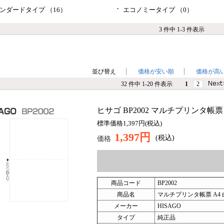
・
ンダードタイプ （16）
エコノミータイプ （0）
3 件中 1-3 件表示
並び替え
価格が安い順
価格が高
32 件中 1-20 件表示
1
2
ヒサゴ BP2002 マルチプリンタ帳票 A4
標準価格1,397円(税込)
1,397円
(税込)
価格
商品コード
BP2002
商品名
マルチプリンタ帳票 A4 
メーカー
HISAGO
タイプ
純正品