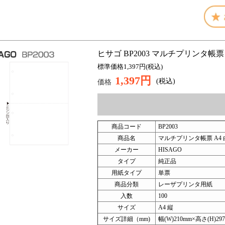
ヒサゴ BP2003 マルチプリンタ帳票 A4
標準価格1,397円(税込)
1,397円
(税込)
価格
商品コード
BP2003
商品名
マルチプリンタ帳票 A4 白
メーカー
HISAGO
タイプ
純正品
用紙タイプ
単票
商品分類
レーザプリンタ用紙
入数
100
サイズ
A4 縦
サイズ詳細（mm)
幅(W)210mm×高さ(H)29