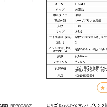
メーカー
HISAGO
タイプ
純正品
用紙タイプ
単票
商品分類
レーザプリンタ用紙
入数
1200
サイズ
A4 縦
サイズ詳細（mm)
幅(W)210mm×高さ(H)29
面付け
2
ミシン目切り離し
幅(W)210mm×高さ(H)148
後のサイズ
紙厚
約0.09mm
ファイル穴
各2穴×2
コピー機でもお使いいた
商品説明
無地タイプなので、使い
JAN
4902668555556
ヒサゴ BP2003WZ マルチプリンタ帳票 