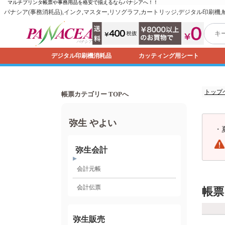
マルチプリンタ帳票や事務用品を格安で揃えるなら
パナシア
へ！！
パナシア(事務消耗品),インク,マスター,リソグラフ,カートリッジ,デジタル印刷機
デジタル印刷機消耗品
カッティング用シート
トップ
帳票カテゴリー TOPへ
弥生 やよい
・
弥生会計
会計元帳
会計伝票
帳票
弥生販売