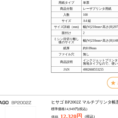
用紙タイプ
単票
商品分類
レーザプリンタ用紙
入数
100
サイズ
A4 縦
サイズ詳細（mm)
幅(W)210mm×高さ(H)29
面付け
2
ミシン目切り離し
幅(W)210mm×高さ(H)148
後のサイズ
紙厚
約0.09mm
ファイル穴
無し
インクジェットプリンタ
商品説明
無地タイプなので、使い
JAN
4902668553255
ヒサゴ BP2002Z マルチプリンタ帳票 A
標準価格14,949円(税込)
12,320円
(税込)
価格