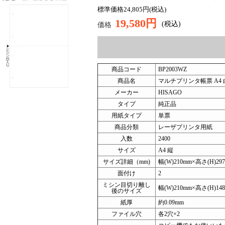
標準価格24,805円(税込)
19,580円
(税込)
価格
商品コード
BP2003WZ
商品名
マルチプリンタ帳票 A4 白
メーカー
HISAGO
タイプ
純正品
用紙タイプ
単票
商品分類
レーザプリンタ用紙
入数
2400
サイズ
A4 縦
サイズ詳細（mm)
幅(W)210mm×高さ(H)29
面付け
2
ミシン目切り離し
幅(W)210mm×高さ(H)148
後のサイズ
紙厚
約0.09mm
ファイル穴
各2穴×2