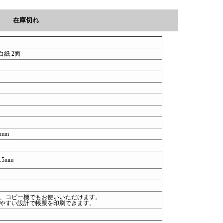
在庫切れ
白紙 2面
7mm
.5mm
、コピー機でもお使いいただけます。
やすい設計で帳票を印刷できます。