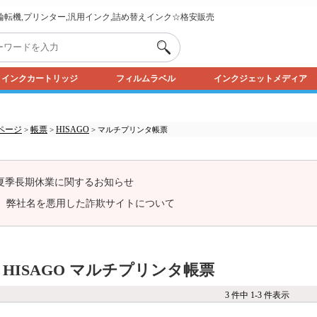
,輪転機,プリンター,汎用インク,詰め替えインク☆格安販売
インクカートリッジ
フィルムラベル
インクジェットメディア
ページ
帳票
HISAGO
>
>
> マルチプリンタ帳票
夏季長期休業に関するお知らせ
弊社名を悪用した詐欺サイトについて
 HISAGO マルチプリンタ帳票
3 件中 1-3 件表示