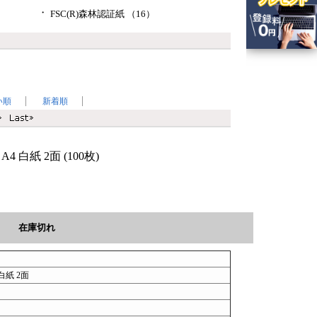
・
FSC(R)森林認証紙 （16）
い順
新着順
 白紙 2面 (100枚)
在庫切れ
白紙 2面