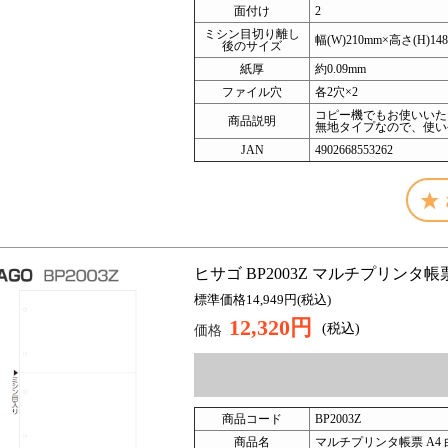
面付け
2
ミシン目切り離し
幅(W)210mm×高さ(H)148
後のサイズ
紙厚
約0.09mm
ファイル穴
各2穴×2
コピー機でもお使いいた
商品説明
無地タイプなので、使い
JAN
4902668553262
ヒサゴ BP2003Z マルチプリンタ帳票 A4
標準価格14,949円(税込)
12,320円
(税込)
価格
商品コード
BP2003Z
商品名
マルチプリンタ帳票 A4 白