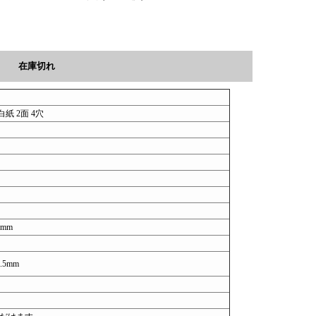
在庫切れ
紙 2面 4穴
7mm
.5mm