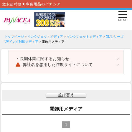
激安超特価★事務用品のパナシア
MENU
トップページ
>
インクジェットメディア
>
インクジェットメディア
>
NIJシリーズ
UVインク対応メディア
> 電飾用メディア
・
長期休業に関するお知らせ
弊社名を悪用した詐欺サイトについて
並び替え
電飾用メディア
1