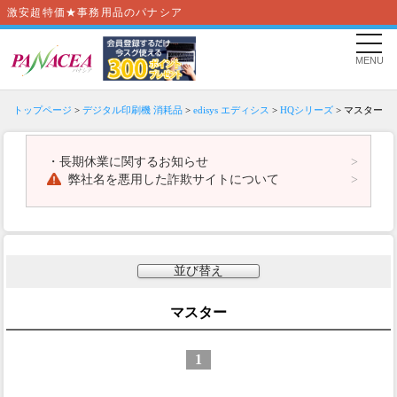
激安超特価★事務用品のパナシア
MENU
トップページ
>
デジタル印刷機 消耗品
>
edisys エディシス
>
HQシリーズ
> マスター
・
長期休業に関するお知らせ
弊社名を悪用した詐欺サイトについて
並び替え
マスター
1