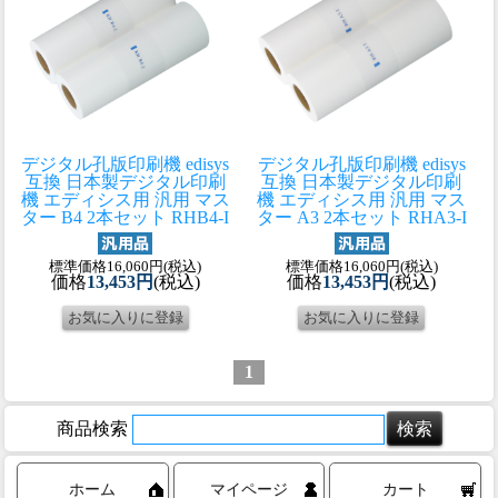
デジタル孔版印刷機 edisys
デジタル孔版印刷機 edisys
互換 日本製
デジタル印刷
互換 日本製
デジタル印刷
機 エディシス用 汎用 マス
機 エディシス用 汎用 マス
ター B4 2本セット RHB4-I
ター A3 2本セット RHA3-I
標準価格16,060円(税込)
標準価格16,060円(税込)
価格
13,453円
(税込)
価格
13,453円
(税込)
1
商品検索
ホーム
マイページ
カート