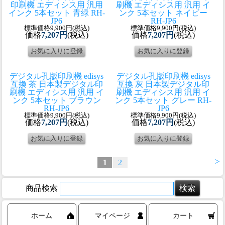
印刷機 エディシス用 汎用
刷機 エディシス用 汎用 イ
インク 5本セット 青緑 RH-
ンク 5本セット ネイビー
JP6
RH-JP6
標準価格9,900円(税込)
標準価格9,900円(税込)
価格
7,207円
(税込)
価格
7,207円
(税込)
デジタル孔版印刷機 edisys
デジタル孔版印刷機 edisys
互換 茶 日本製
デジタル印
互換 灰 日本製
デジタル印
刷機 エディシス用 汎用 イ
刷機 エディシス用 汎用 イ
ンク 5本セット ブラウン
ンク 5本セット グレー RH-
RH-JP6
JP6
標準価格9,900円(税込)
標準価格9,900円(税込)
価格
7,207円
(税込)
価格
7,207円
(税込)
>
1
2
商品検索
ホーム
マイページ
カート