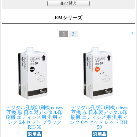
並び替え
EMシリーズ
>
1
2
デジタル孔版印刷機 edisys
デジタル孔版印刷機 edisys
互換 黒 日本製
デジタル印
互換 赤 日本製
デジタル印
刷機 エディシス用 汎用 イ
刷機 エディシス用 汎用 イ
ンク 6本セット ブラック
ンク 6本セット レッド RH-
RH-50
50