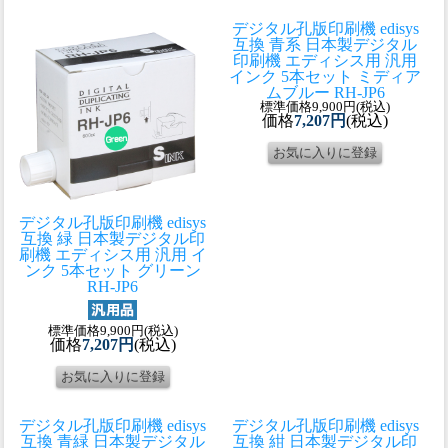
デジタル孔版印刷機 edisys
互換 青系 日本製
デジタル
印刷機 エディシス用 汎用
インク 5本セット ミディア
ムブルー RH-JP6
標準価格9,900円(税込)
価格
7,207円
(税込)
デジタル孔版印刷機 edisys
互換 緑 日本製
デジタル印
刷機 エディシス用 汎用 イ
ンク 5本セット グリーン
RH-JP6
標準価格9,900円(税込)
価格
7,207円
(税込)
デジタル孔版印刷機 edisys
デジタル孔版印刷機 edisys
互換 青緑 日本製
デジタル
互換 紺 日本製
デジタル印