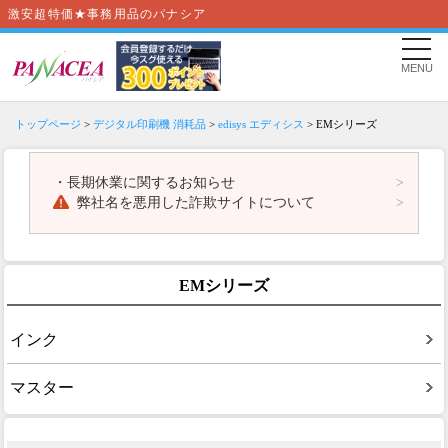
激安超特価★事務用品のパナシア
MENU
トップページ
>
デジタル印刷機 消耗品
>
edisys エディシス
> EMシリーズ
・
長期休業に関するお知らせ
弊社名を悪用した詐欺サイトについて
EMシリーズ
インク
マスター