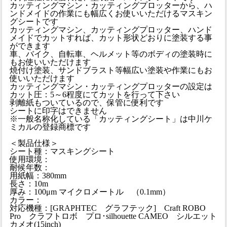
カッティングマシン・カッティングプロッターから、ハ
ンドメイドの作業にも幅広くお使いいただけるマスキン
グシートです
カッティングマシン、カッティングプロッター、ハンド
メイドでカットすれば、カット形状どおりに塗装する事
ができます
車、バイク、自転車、ヘルメット等のボディの塗装時に
もお使いいただけます
焼付け塗装、サンドブラスト等幅広い塗装や作業にもお
使いいただけます
カッティングマシン・カッティングプロッターの設定は
カット圧：5～6程度にてカットを行って下さい
剥離紙もついているので、保管に便利です
シートに印字はできません
※一般名称化している「カッティングシート」は中川ケ
ミカルの登録商標です
＜製品仕様＞
シート種：マスキングシート
使用環境：
耐候年数：
用紙幅：380mm
長さ：10m
厚み：100μm マイクロメートル （0.1mm）
カラー：
対応機種：[GRAPHTEC グラフテック] Craft ROBO
Pro クラフトロボ プロ･silhouette CAMEO シルエット
カメオ(15inch)