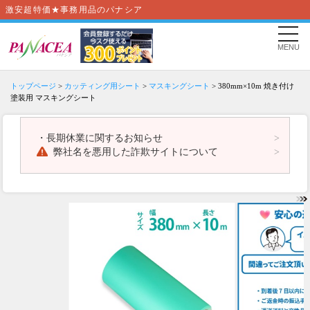
激安超特価★事務用品のパナシア
MENU
トップページ
>
カッティング用シート
>
マスキングシート
> 380mm×10m 焼き付け
塗装用 マスキングシート
・
長期休業に関するお知らせ
弊社名を悪用した詐欺サイトについて