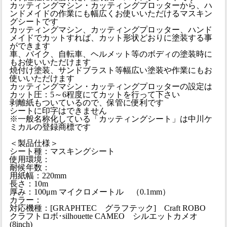
カッティングマシン・カッティングプロッターから、ハ
ンドメイドの作業にも幅広くお使いいただけるマスキン
グシートです
カッティングマシン、カッティングプロッター、ハンド
メイドでカットすれば、カット形状どおりに塗装する事
ができます
車、バイク、自転車、ヘルメット等のボディの塗装時に
もお使いいただけます
焼付け塗装、サンドブラスト等幅広い塗装や作業にもお
使いいただけます
カッティングマシン・カッティングプロッターの設定は
カット圧：5～6程度にてカットを行って下さい
剥離紙もついているので、保管に便利です
シートに印字はできません
※一般名称化している「カッティングシート」は中川ケ
ミカルの登録商標です
＜製品仕様＞
シート種：マスキングシート
使用環境：
耐候年数：
用紙幅：220mm
長さ：10m
厚み：100μm マイクロメートル （0.1mm）
カラー：
対応機種：[GRAPHTEC グラフテック] Craft ROBO
クラフトロボ･silhouette CAMEO シルエットカメオ
(8inch)