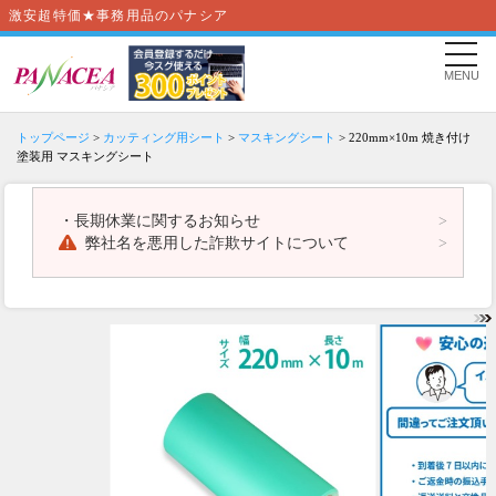
激安超特価★事務用品のパナシア
MENU
トップページ
>
カッティング用シート
>
マスキングシート
> 220mm×10m 焼き付け
塗装用 マスキングシート
・
長期休業に関するお知らせ
弊社名を悪用した詐欺サイトについて