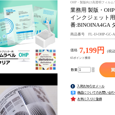
OHP・製版向け高透明フィルム
業務用 製版・OHP
インクジェット用 強
番:BINOINA4G
商品番号 FL-IJ-OHP-GC-A
7,199円
価格
(税込
65ポイント獲得
数量