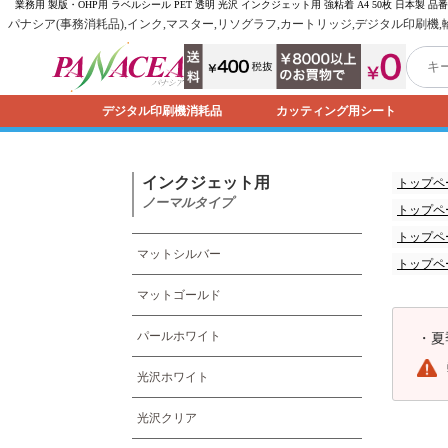
業務用 製版・OHP用 ラベルシール PET 透明 光沢 インクジェット用 強粘着 A4 50枚 日本製 
パナシア(事務消耗品),インク,マスター,リソグラフ,カートリッジ,デジタル印刷機
デジタル印刷機消耗品
カッティング用シート
インクジェット用
トップペ
ノーマルタイプ
トップペ
トップペ
マットシルバー
トップペ
マットゴールド
パールホワイト
・
夏
光沢ホワイト
光沢クリア