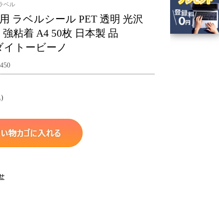
ラベル
用 ラベルシール PET 透明 光沢
粘着 A4 50枚 日本製 品
A ダイトービーノ
450
)