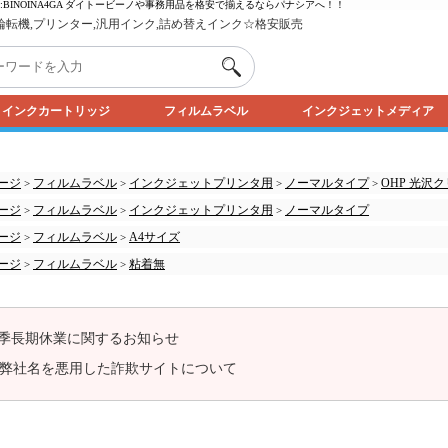
品番:BINOINA4GA ダイトービーノや事務用品を格安で揃えるなら
パナシア
へ！！
,輪転機,プリンター,汎用インク,詰め替えインク☆格安販売
インクカートリッジ
フィルムラベル
インクジェットメディア
ージ
フィルムラベル
インクジェットプリンタ用
ノーマルタイプ
OHP 光沢
>
>
>
>
ージ
フィルムラベル
インクジェットプリンタ用
ノーマルタイプ
>
>
>
ージ
フィルムラベル
A4サイズ
>
>
ージ
フィルムラベル
粘着無
>
>
季長期休業に関するお知らせ
弊社名を悪用した詐欺サイトについて