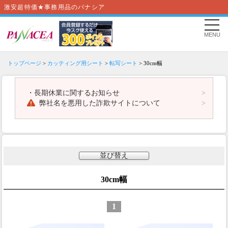
激安超特価★事務用品のパナシア
MENU
トップページ
>
カッティング用シート
>
転写シート
> 30cm幅
・
長期休業に関するお知らせ
弊社名を悪用した詐欺サイトについて
並び替え
30cm幅
1