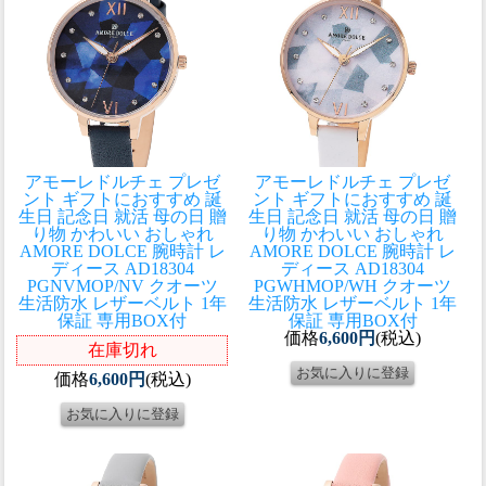
アモーレドルチェ プレゼ
アモーレドルチェ プレゼ
ント ギフトにおすすめ 誕
ント ギフトにおすすめ 誕
生日 記念日 就活 母の日 贈
生日 記念日 就活 母の日 贈
り物 かわいい おしゃれ
り物 かわいい おしゃれ
AMORE DOLCE 腕時計 レ
AMORE DOLCE 腕時計 レ
ディース AD18304
ディース AD18304
PGNVMOP/NV クオーツ
PGWHMOP/WH クオーツ
生活防水 レザーベルト 1年
生活防水 レザーベルト 1年
保証 専用BOX付
保証 専用BOX付
価格
6,600円
(税込)
在庫切れ
価格
6,600円
(税込)