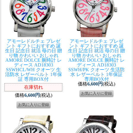
アモーレドルチェ プレゼ
アモーレドルチェ プレゼ
ント ギフトにおすすめ 誕
ント ギフトにおすすめ 誕
生日 記念日 就活 母の日 贈
生日 記念日 就活 母の日 贈
り物 かわいい おしゃれ
り物 かわいい おしゃれ
AMORE DOLCE 腕時計 レ
AMORE DOLCE 腕時計 レ
ディース AD18303
ディース AD18303
SSWHCL/WH クオーツ 生
SSWH/PK クオーツ 生活防
活防水 レザーベルト 1年保
水 レザーベルト 1年保証
証 専用BOX付
専用BOX付
価格
6,600円
(税込)
在庫切れ
価格
6,600円
(税込)