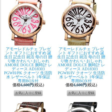
アモーレドルチェ プレゼ
アモーレドルチェ プレゼ
ント ギフトにおすすめ 誕
ント ギフトにおすすめ 誕
生日 記念日 就活 母の日 贈
生日 記念日 就活 母の日 贈
り物 かわいい おしゃれ
り物 かわいい おしゃれ
AMORE DOLCE 腕時計 レ
AMORE DOLCE 腕時計 レ
ディース AD18303
ディース AD18303
PGWH/PK クオーツ 生活防
PGWH/IV クオーツ 生活防
水 レザーベルト 1年保証
水 レザーベルト 1年保証
専用BOX付
専用BOX付
価格
6,600円
(税込)
価格
6,600円
(税込)