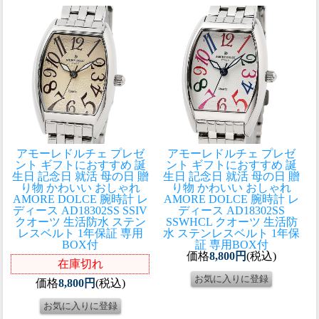
アモーレドルチェ プレゼ
アモーレドルチェ プレゼ
ント ギフトにおすすめ 誕
ント ギフトにおすすめ 誕
生日 記念日 就活 母の日 贈
生日 記念日 就活 母の日 贈
り物 かわいい おしゃれ
り物 かわいい おしゃれ
AMORE DOLCE 腕時計 レ
AMORE DOLCE 腕時計 レ
ディース AD18302SS SSIV
ディース AD18302SS
クオーツ 生活防水 ステン
SSWHCL クオーツ 生活防
レスベルト 1年保証 専用
水 ステンレスベルト 1年保
BOX付
証 専用BOX付
価格
8,800円
(税込)
在庫切れ
価格
8,800円
(税込)