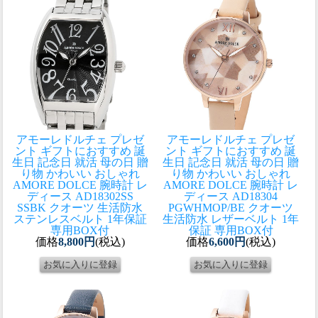
アモーレドルチェ プレゼ
アモーレドルチェ プレゼ
ント ギフトにおすすめ 誕
ント ギフトにおすすめ 誕
生日 記念日 就活 母の日 贈
生日 記念日 就活 母の日 贈
り物 かわいい おしゃれ
り物 かわいい おしゃれ
AMORE DOLCE 腕時計 レ
AMORE DOLCE 腕時計 レ
ディース AD18302SS
ディース AD18304
SSBK クオーツ 生活防水
PGWHMOP/BE クオーツ
ステンレスベルト 1年保証
生活防水 レザーベルト 1年
専用BOX付
保証 専用BOX付
価格
8,800円
(税込)
価格
6,600円
(税込)