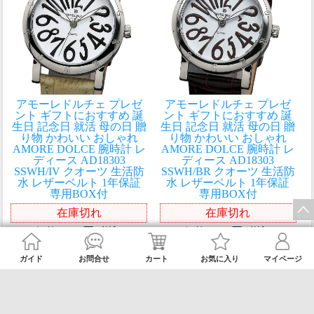
アモーレドルチェ プレゼ
アモーレドルチェ プレゼ
ント ギフトにおすすめ 誕
ント ギフトにおすすめ 誕
生日 記念日 就活 母の日 贈
生日 記念日 就活 母の日 贈
り物 かわいい おしゃれ
り物 かわいい おしゃれ
AMORE DOLCE 腕時計 レ
AMORE DOLCE 腕時計 レ
ディース AD18303
ディース AD18303
SSWH/IV クオーツ 生活防
SSWH/BR クオーツ 生活防
水 レザーベルト 1年保証
水 レザーベルト 1年保証
専用BOX付
専用BOX付
在庫切れ
在庫切れ
価格
6,600円
(税込)
価格
6,600円
(税込)
ガイド
お問合せ
カート
お気に入り
マイページ
>
1
2
3