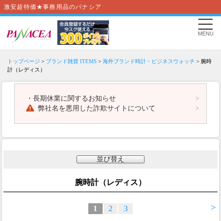
激安超特価★事務用品のパナシア
MENU
トップページ
>
ブランド雑貨 ITEMS
>
海外ブランド時計・ビジネスウォッチ
> 腕時
計（レディス）
・
長期休業に関するお知らせ
弊社名を悪用した詐欺サイトについて
並び替え
腕時計（レディス）
>
1
2
3