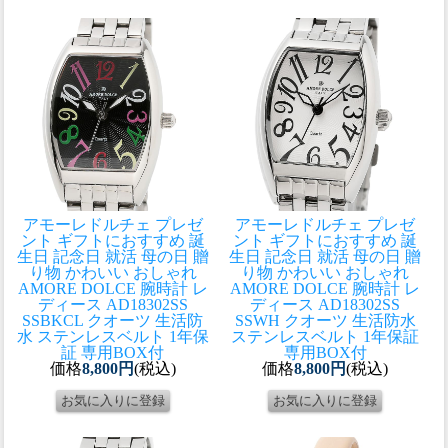
アモーレドルチェ プレゼ
アモーレドルチェ プレゼ
ント ギフトにおすすめ 誕
ント ギフトにおすすめ 誕
生日 記念日 就活 母の日 贈
生日 記念日 就活 母の日 贈
り物 かわいい おしゃれ
り物 かわいい おしゃれ
AMORE DOLCE 腕時計 レ
AMORE DOLCE 腕時計 レ
ディース AD18302SS
ディース AD18302SS
SSBKCL クオーツ 生活防
SSWH クオーツ 生活防水
水 ステンレスベルト 1年保
ステンレスベルト 1年保証
証 専用BOX付
専用BOX付
価格
8,800円
(税込)
価格
8,800円
(税込)