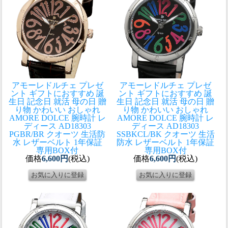
アモーレドルチェ プレゼ
アモーレドルチェ プレゼ
ント ギフトにおすすめ 誕
ント ギフトにおすすめ 誕
生日 記念日 就活 母の日 贈
生日 記念日 就活 母の日 贈
り物 かわいい おしゃれ
り物 かわいい おしゃれ
AMORE DOLCE 腕時計 レ
AMORE DOLCE 腕時計 レ
ディース AD18303
ディース AD18303
PGBR/BR クオーツ 生活防
SSBKCL/BK クオーツ 生活
水 レザーベルト 1年保証
防水 レザーベルト 1年保証
専用BOX付
専用BOX付
価格
6,600円
(税込)
価格
6,600円
(税込)