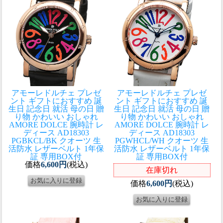
アモーレドルチェ プレゼ
アモーレドルチェ プレゼ
ント ギフトにおすすめ 誕
ント ギフトにおすすめ 誕
生日 記念日 就活 母の日 贈
生日 記念日 就活 母の日 贈
り物 かわいい おしゃれ
り物 かわいい おしゃれ
AMORE DOLCE 腕時計 レ
AMORE DOLCE 腕時計 レ
ディース AD18303
ディース AD18303
PGBKCL/BK クオーツ 生
PGWHCL/WH クオーツ 生
活防水 レザーベルト 1年保
活防水 レザーベルト 1年保
証 専用BOX付
証 専用BOX付
価格
6,600円
(税込)
在庫切れ
価格
6,600円
(税込)