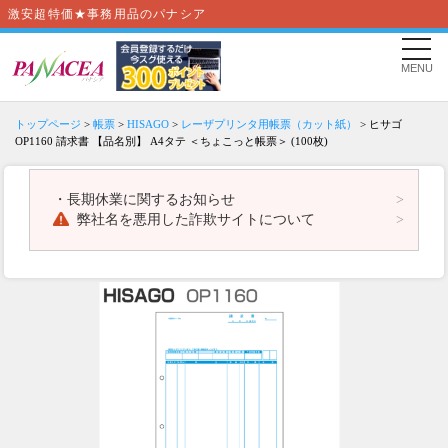
激安超特価★事務用品のパナシア
MENU
トップページ
>
帳票
>
HISAGO
>
レーザプリンタ用帳票（カット紙）
> ヒサゴ
OP1160 請求書 【品名別】 A4タテ ＜ちょこっと帳票＞ (100枚)
・
長期休業に関するお知らせ
弊社名を悪用した詐欺サイトについて