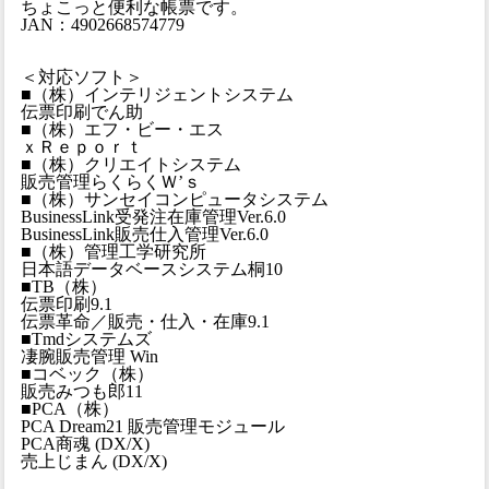
ちょこっと便利な帳票です。
JAN：4902668574779
＜対応ソフト＞
■（株）インテリジェントシステム
伝票印刷でん助
■（株）エフ・ビー・エス
ｘＲｅｐｏｒｔ
■（株）クリエイトシステム
販売管理らくらくＷ’ｓ
■（株）サンセイコンピュータシステム
BusinessLink受発注在庫管理Ver.6.0
BusinessLink販売仕入管理Ver.6.0
■（株）管理工学研究所
日本語データベースシステム桐10
■TB（株）
伝票印刷9.1
伝票革命／販売・仕入・在庫9.1
■Tmdシステムズ
凄腕販売管理 Win
■コベック（株）
販売みつも郎11
■PCA（株）
PCA Dream21 販売管理モジュール
PCA商魂 (DX/X)
売上じまん (DX/X)