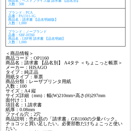
商品名：ベストプライス版 請求書 【品名別】
入数：500
ブランド：PCA
品番：PA1311-1G
商品名：請求書 【品名明細版】
入数：1,000
ブランド：ノーブランド
品番：SBF-HT60
商品名：LBP用 請求書 【品名明細】
入数：1,000
＜商品情報＞
商品コード：OP1160
商品名：請求書 【品名別】 A4タテ ＜ちょこっと帳票＞
メーカー：HISAGO
タイプ：純正品
用紙タイプ：単票
商品分類：レーザプリンタ用紙
入数：100
サイズ：A4 縦
サイズ詳細（mm)：幅(W)210mm×高さ(H)297mm
面付け：1
項目名：1.請求書
紙厚：0.08mm
ファイル穴：2穴
商品説明：売れ筋の「請求書」GB1160の少量パック。
チョコッと買い足したい。必要部数だけちょこっと使い
たい。