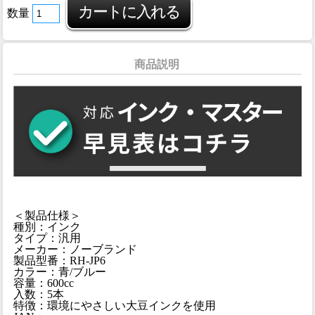
数量
商品説明
＜製品仕様＞
種別：インク
タイプ：汎用
メーカー：ノーブランド
製品型番：RH-JP6
カラー：青/ブルー
容量：600cc
入数：5本
特徴：環境にやさしい大豆インクを使用