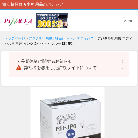
激安超特価★事務用品のパナシア
MENU
トップページ
>
デジタル印刷機 消耗品
>
edisys エディシス
> デジタル印刷機 エディ
シス用 汎用 インク 5本セット ブルー RH-JP6
・
長期休業に関するお知らせ
弊社名を悪用した詐欺サイトについて