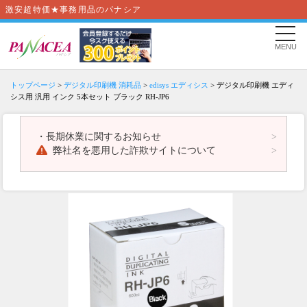
激安超特価★事務用品のパナシア
MENU
トップページ
>
デジタル印刷機 消耗品
>
edisys エディシス
> デジタル印刷機 エディ
シス用 汎用 インク 5本セット ブラック RH-JP6
・
長期休業に関するお知らせ
弊社名を悪用した詐欺サイトについて