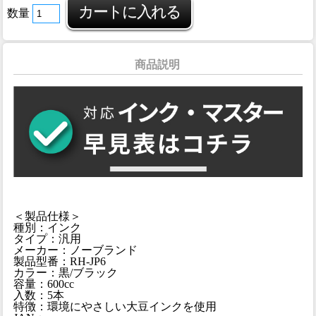
数量
商品説明
＜製品仕様＞
種別：インク
タイプ：汎用
メーカー：ノーブランド
製品型番：RH-JP6
カラー：黒/ブラック
容量：600cc
入数：5本
特徴：環境にやさしい大豆インクを使用