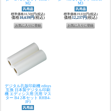
M2
M3
標準価格16,500円(税込)
標準価格19,030円(税込)
価格
10,639円
(税込)
価格
12,237円
(税込)
デジタル孔版印刷機 edisys
互換 日本製
デジタル印刷
機 エディシス用 汎用 マス
ター B4 2本セット RHB4-
JP3