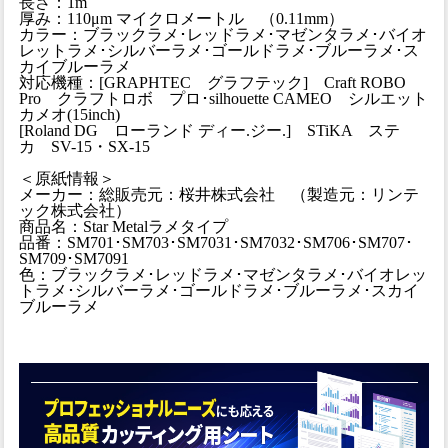
長さ：1m
厚み：110μm マイクロメートル （0.11mm）
カラー：ブラックラメ･レッドラメ･マゼンタラメ･バイオ
レットラメ･シルバーラメ･ゴールドラメ･ブルーラメ･ス
カイブルーラメ
対応機種：[GRAPHTEC グラフテック] Craft ROBO
Pro クラフトロボ プロ･silhouette CAMEO シルエット
カメオ(15inch)
[Roland DG ローランド ディー.ジー.] STiKA ステ
カ SV-15・SX-15
＜原紙情報＞
メーカー：総販売元：桜井株式会社 （製造元：リンテ
ック株式会社）
商品名：Star Metalラメタイプ
品番：SM701･SM703･SM7031･SM7032･SM706･SM707･
SM709･SM7091
色：ブラックラメ･レッドラメ･マゼンタラメ･バイオレッ
トラメ･シルバーラメ･ゴールドラメ･ブルーラメ･スカイ
ブルーラメ