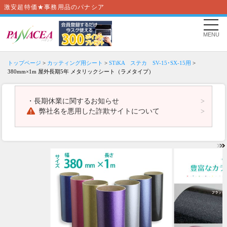
激安超特価★事務用品のパナシア
MENU
トップページ
>
カッティング用シート
>
STiKA ステカ SV-15･SX-15用
>
380mm×1m 屋外長期5年 メタリックシート（ラメタイプ）
・
長期休業に関するお知らせ
弊社名を悪用した詐欺サイトについて