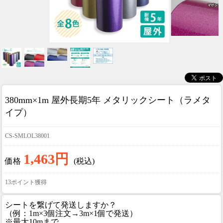
380mm×1m 屋外長期5年 メタリックシート（ラメタ
イプ）
CS-SMLOL38001
1,463円
価格
(税込)
13ポイント獲得
シートを繋げて発送しますか？
（例：1m×3個注文→3m×1個で発送）
※最大10mまで