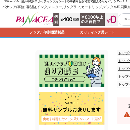
380mm×10m 屋外中期4年 カッティング用シートや事務用品を格安で揃えるなら
パナシア
へ！！
パナシア(事務消耗品),インク,マスター,リソグラフ,カートリッジ,デジタル印刷機
デジタル印刷機消耗品
カッティング用シート
トップ
トップ
トップ
トップ
トップ
・