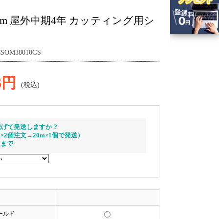
10m 屋外中期4年 カッティング用シ
OM38010GS
6円
(税込)
繋げて発送しますか？
m×2個注文→20m×1個で発送）
mまで
ールド