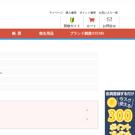
マイページ
購入履歴
ポイント履歴
お気に入り一覧
買物ガイド
カート
お問合せ
帳票
衛生用品
ブランド雑貨/ITEMS
）