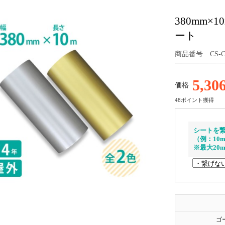
380mm×
ート
商品番号 CS-CS
5,30
価格
48ポイント獲得
シートを
（例：10
※最大20
ゴ