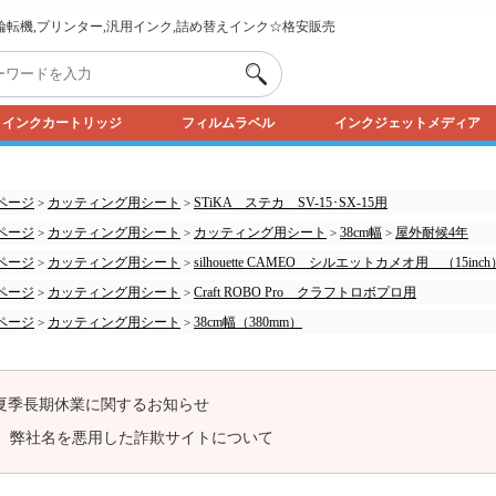
,輪転機,プリンター,汎用インク,詰め替えインク☆格安販売
インクカートリッジ
フィルムラベル
インクジェットメディア
ページ
カッティング用シート
STiKA ステカ SV-15･SX-15用
>
>
ページ
カッティング用シート
カッティング用シート
38cm幅
屋外耐候4年
>
>
>
>
ページ
カッティング用シート
silhouette CAMEO シルエットカメオ用 （15inch
>
>
ページ
カッティング用シート
Craft ROBO Pro クラフトロボプロ用
>
>
ページ
カッティング用シート
38cm幅（380mm）
>
>
夏季長期休業に関するお知らせ
弊社名を悪用した詐欺サイトについて