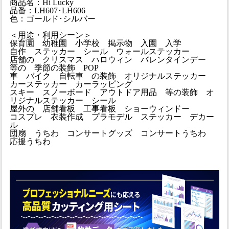
商品名：Hi Lucky
品番：LH607･LH606
色：ゴールド･シルバー
＜用途・利用シーン＞
保育園 幼稚園 小学校 掲示物 入園 入学
自作 ステッカー シール ウォールステッカー
店舗の クリスマス ハロウィン バレンタインデー
等の 季節の装飾 POP
車 バイク 自転車 の装飾 オリジナルステッカー
カーステッカー カーラッピング
スキー スノーボード アウトドア用品 等の装飾 オ
リジナルステッカー シール
屋外の 店舗看板 工事看板 ショーウィンドー
コスプレ 衣装作成 プラモデル ステッカー デカー
ル
団扇 うちわ コンサートグッズ コンサートうちわ
応援うちわ