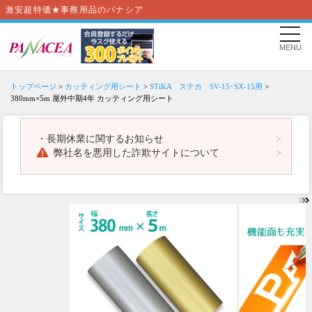
激安超特価★事務用品のパナシア
MENU
トップページ
>
カッティング用シート
>
STiKA ステカ SV-15･SX-15用
>
380mm×5m 屋外中期4年 カッティング用シート
・
長期休業に関するお知らせ
弊社名を悪用した詐欺サイトについて