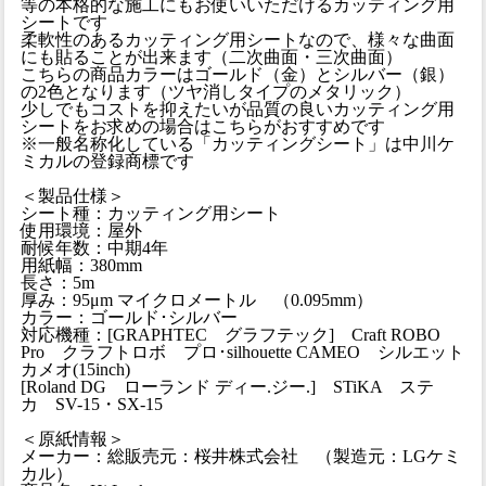
等の本格的な施工にもお使いいただけるカッティング用
シートです
柔軟性のあるカッティング用シートなので、様々な曲面
にも貼ることが出来ます（二次曲面・三次曲面）
こちらの商品カラーはゴールド（金）とシルバー（銀）
の2色となります（ツヤ消しタイプのメタリック）
少しでもコストを抑えたいが品質の良いカッティング用
シートをお求めの場合はこちらがおすすめです
※一般名称化している「カッティングシート」は中川ケ
ミカルの登録商標です
＜製品仕様＞
シート種：カッティング用シート
使用環境：屋外
耐候年数：中期4年
用紙幅：380mm
長さ：5m
厚み：95μm マイクロメートル （0.095mm）
カラー：ゴールド･シルバー
対応機種：[GRAPHTEC グラフテック] Craft ROBO
Pro クラフトロボ プロ･silhouette CAMEO シルエット
カメオ(15inch)
[Roland DG ローランド ディー.ジー.] STiKA ステ
カ SV-15・SX-15
＜原紙情報＞
メーカー：総販売元：桜井株式会社 （製造元：LGケミ
カル）