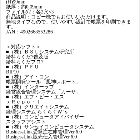
(H)99mm
紙厚：約0.09mm
ファイル穴：各2穴×3
商品説明：コピー機でもお使いいただけます。
無地タイプなので、使いやすい設計で帳票を印刷できま
す。
JAN：4902668553286
＜対応ソフト＞
■（株）ＢＳＬシステム研究所
給料らくだ7普及版
給料らくだプロ7
■（株）ＰＦＵ
BIP10
■（株）アイ・コン
帳票開発ツール「風神レポート」
■（株）インターラブ
経営総合管理システム「カーサ」
■（株）エフ・ビー・エス
ｘＲｅｐｏｒｔ
■（株）クリエイトシステム
経理システム らくらくＷ’ｓ
■（株）コンピュータアドバイザー
スタッフアシスト
■（株）サンセイコンピュータシステム
BusinessLink受発注在庫管理Ver.6.0
BusinessLink販売仕入管理Ver.6.0