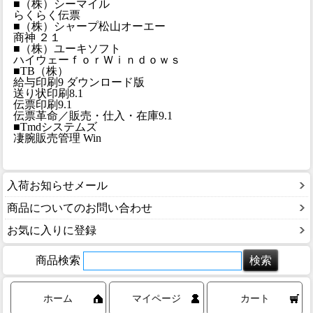
■（株）シーマイル
らくらく伝票
■（株）シャープ松山オーエー
商神 ２１
■（株）ユーキソフト
ハイウェーｆｏｒＷｉｎｄｏｗｓ
■TB（株）
給与印刷9 ダウンロード版
送り状印刷8.1
伝票印刷9.1
伝票革命／販売・仕入・在庫9.1
■Tmdシステムズ
凄腕販売管理 Win
入荷お知らせメール
商品についてのお問い合わせ
お気に入りに登録
商品検索
ホーム
マイページ
カート