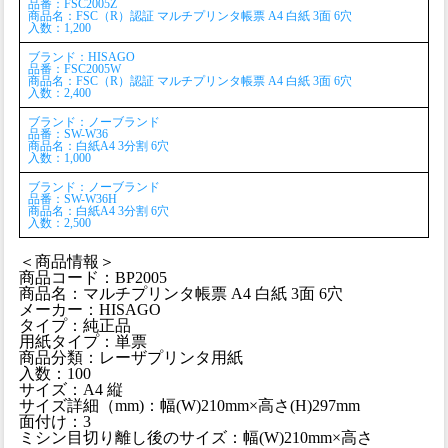
品番：FSC2005Z
商品名：FSC（R）認証 マルチプリンタ帳票 A4 白紙 3面 6穴
入数：1,200
ブランド：HISAGO
品番：FSC2005W
商品名：FSC（R）認証 マルチプリンタ帳票 A4 白紙 3面 6穴
入数：2,400
ブランド：ノーブランド
品番：SW-W36
商品名：白紙A4 3分割 6穴
入数：1,000
ブランド：ノーブランド
品番：SW-W36H
商品名：白紙A4 3分割 6穴
入数：2,500
＜商品情報＞
商品コード：BP2005
商品名：マルチプリンタ帳票 A4 白紙 3面 6穴
メーカー：HISAGO
タイプ：純正品
用紙タイプ：単票
商品分類：レーザプリンタ用紙
入数：100
サイズ：A4 縦
サイズ詳細（mm)：幅(W)210mm×高さ(H)297mm
面付け：3
ミシン目切り離し後のサイズ：幅(W)210mm×高さ