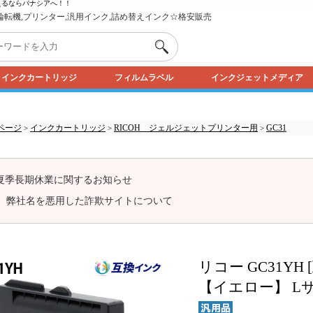
えるなら
パナシア
へ！！
,輪転機,プリンター,汎用インク,詰め替えインク☆格安販売
インクカートリッジ
フィルムラベル
インクジェットメディア
ページ
インクカートリッジ
RICOH ジェルジェットプリンター用
GC31
>
>
>
夏季長期休業に関するお知らせ
弊社名を悪用した詐欺サイトについて
リコー GC31Y
【イエロー】 L