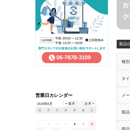
製品
種別
タイ
営業日カレンダー
メー
2026年8月
日
月
火
水
木
金
土
製品
1
2
3
4
5
6
7
8
商品