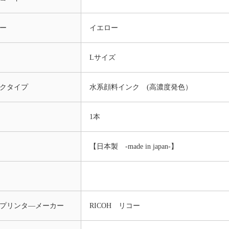
ー
イエロー
Lサイズ
クタイプ
水系顔料インク (高濃度発色）
1本
【日本製 -made in japan-】
プリンタ―メーカー
RICOH リコー