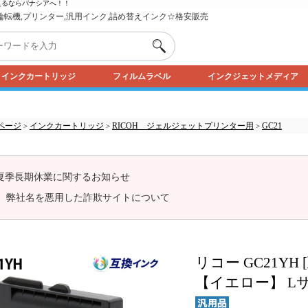
えるなら
パナシア
へ！！
,輪転機,プリンター,汎用インク,詰め替えインク☆格安販売
インクカートリッジ
フィルムラベル
インクジェットメディア
ページ
インクカートリッジ
RICOH ジェルジェットプリンター用
GC21
>
>
>
夏季長期休業に関するお知らせ
弊社名を悪用した詐欺サイトについて
リコー GC21Y
【イエロー】 L