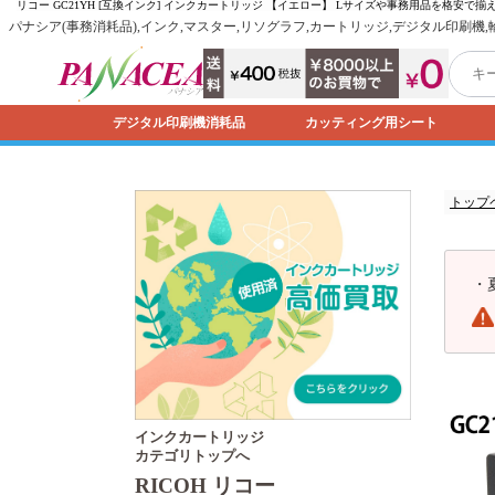
リコー GC21YH [互換インク] インクカートリッジ 【イエロー】 Lサイズや事務用品を格安で揃
パナシア(事務消耗品),インク,マスター,リソグラフ,カートリッジ,デジタル印刷機
デジタル印刷機消耗品
カッティング用シート
トップ
・
インクカートリッジ
カテゴリトップへ
RICOH リコー