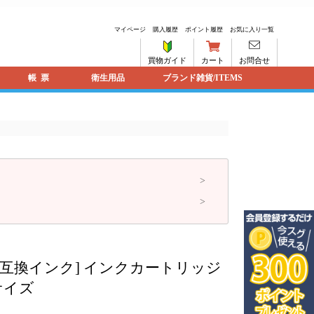
マイページ
購入履歴
ポイント履歴
お気に入り一覧
買物ガイド
カート
お問合せ
帳票
衛生用品
ブランド雑貨/ITEMS
H [互換インク] インクカートリッジ
サイズ