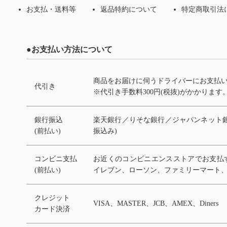
お支払・送料等
返品特約について
特定商取引法
●お支払い方法について
商品をお届けに伺うドライバーにお支払
代引き
※代引き手数料300円(税抜)がかかります
銀行振込
楽天銀行／りそな銀行／ジャパンネット銀
(前払い)
振込み)
コンビニ支払
お近くのコンビニエンスストアでお支払
(前払い)
イレブン、ローソン、ファミリーマート
クレジット
VISA、MASTER、JCB、AMEX、Diners
カード決済