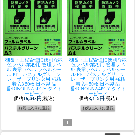
棚番・工程管理に便利な緑
棚番・工程管理に便利な緑
色ラベル
業務用 管理ラベ
色ラベル
業務用 管理ラベ
ル 表示ラベル ラベルシー
ル 表示ラベル ラベルシー
ル PET パステルグリーン
ル PET パステルグリーン
レーザープリンタ用 強粘
レーザープリンタ用 強粘
着 A3 50枚 日本製 品
着 A4 50枚 日本製 品
番:BINOLNA3PGY ダイト
番:BINOLNA4PGY ダイト
ービーノ
ービーノ
価格
16,643円
(税込)
価格
8,415円
(税込)
1