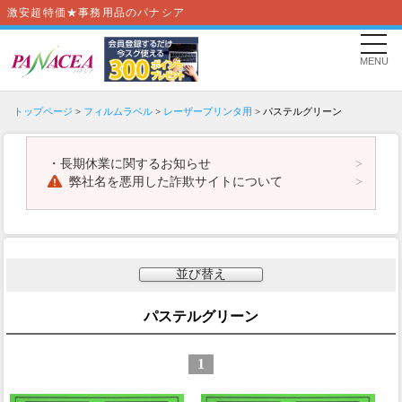
激安超特価★事務用品のパナシア
MENU
トップページ
>
フィルムラベル
>
レーザープリンタ用
> パステルグリーン
・
長期休業に関するお知らせ
弊社名を悪用した詐欺サイトについて
並び替え
パステルグリーン
1