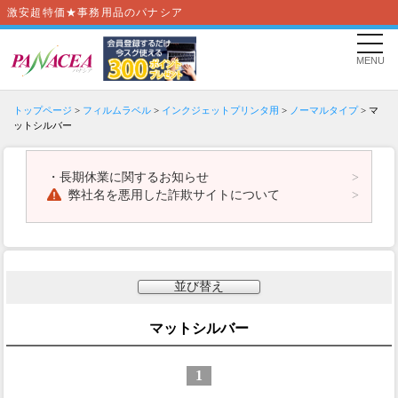
激安超特価★事務用品のパナシア
MENU
トップページ
>
フィルムラベル
>
インクジェットプリンタ用
>
ノーマルタイプ
> マ
ットシルバー
・
長期休業に関するお知らせ
弊社名を悪用した詐欺サイトについて
並び替え
マットシルバー
1