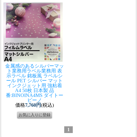
金属感のあるシルバーマッ
ト業務用ラベル
業務用 表
示ラベル 銘板風 ラベルシ
ール PET シルバー マット
インクジェット用 強粘着
A4 50枚 日本製 品
番:BINOINA4MS ダイトー
ビーノ
価格
7,760円
(税込)
1